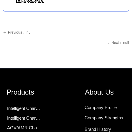
Previous：
null
ꂃ
Next：
null
ꁹ
Products
About Us
Company Profile
Intelligent Charging Modules
Company Strengths
Intelligent Chargers
AGV/AMR Charger
Brand History