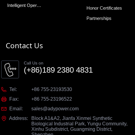
Intelligent Operations Center
Honor Certificates
Partnerships
Contact Us
Call Us on
(+86)189 2380 4831
Tel:
+86 755-23193530
Fax:
+86 755-23196522
Email:
sales@adypower.com
Address:
Block A1&A2, Jianfa Xinmei Synthetic
Biological Industrial Park, Yungu Community,
Xinhu Subdistrict, Guangming District,
Shenzhen