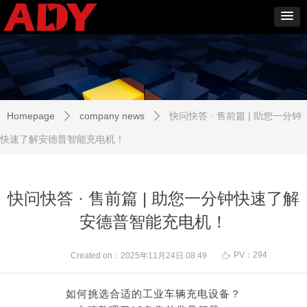
Homepage
company news
快问快答 · 售前篇 | 助您一分钟
ꄲ
ꄲ
快速了解安德普智能充电机！
快问快答 · 售前篇 | 助您一分钟快速了解
安德普智能充电机！
PV：
294
ꄘ
Created on：
2025年11月24日
08:49
如何挑选合适的工业车辆充电设备？